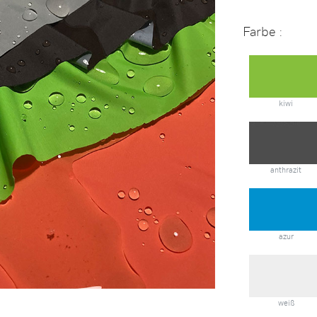
Farbe :
kiwi
anthrazit
azur
weiß