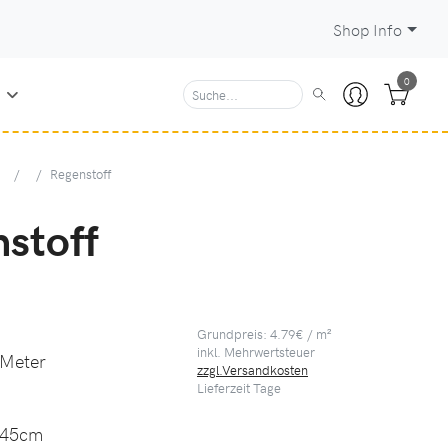
Shop Info
0
N
Regenstoff
stoff
Grundpreis: 4.79€ / m²
inkl. Mehrwertsteuer
 Meter
zzgl.Versandkosten
Lieferzeit
Tage
45cm