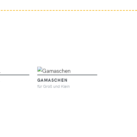
L
GAMASCHEN
REGENPONC
für Groß und Klein
mit Gürteltasche