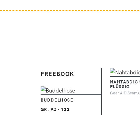
FREEBOOK
NAHTABDIC
FLÜSSIG
Ansehen
Gear AID Seamg
BUDDELHOSE
GR. 92 - 122