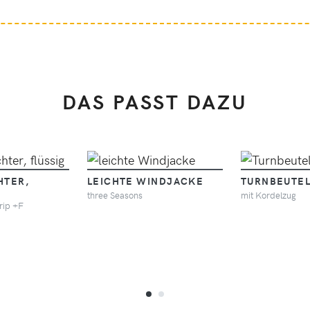
DAS PASST DAZU
HTER,
LEICHTE WINDJACKE
TURNBEUTE
three Seasons
mit Kordelzug
rip +F