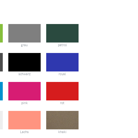
grau
petrol
schwarz
royal
pink
rot
Lachs
khaki