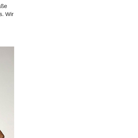
aße
s. Wir