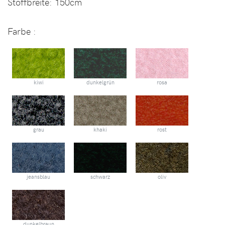
Stoffbreite:
150cm
Farbe :
kiwi
dunkelgrün
rosa
grau
khaki
rost
jeansblau
schwarz
oliv
dunkelbraun