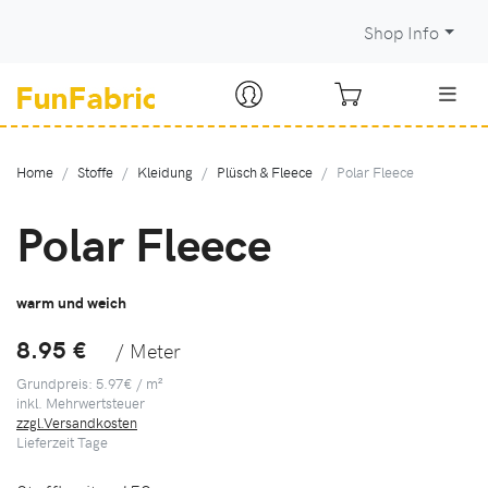
Shop Info
Home
Stoffe
Kleidung
Plüsch & Fleece
Polar Fleece
Polar Fleece
warm und weich
8.95 €
/ Meter
Grundpreis: 5.97€ / m²
inkl. Mehrwertsteuer
zzgl.Versandkosten
Lieferzeit
Tage