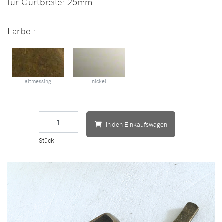
für Gurtbreite:
25mm
Farbe
:
altmessing
nickel
in den Einkaufswagen
Stück