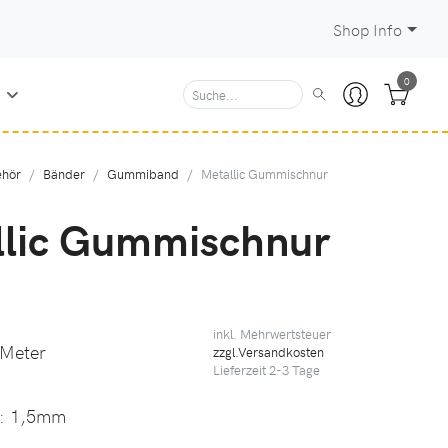
Shop Info
0
N
hör
Bänder
Gummiband
Metallic Gummischnur
llic Gummischnur
inkl. Mehrwertsteuer
 Meter
zzgl.Versandkosten
Lieferzeit
2-3
Tage
r:
1,5mm