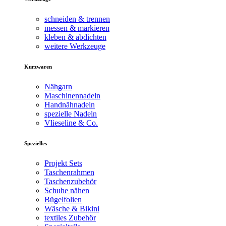
schneiden & trennen
messen & markieren
kleben & abdichten
weitere Werkzeuge
Kurzwaren
Nähgarn
Maschinennadeln
Handnähnadeln
spezielle Nadeln
Vlieseline & Co.
Spezielles
Projekt Sets
Taschenrahmen
Taschenzubehör
Schuhe nähen
Bügelfolien
Wäsche & Bikini
textiles Zubehör