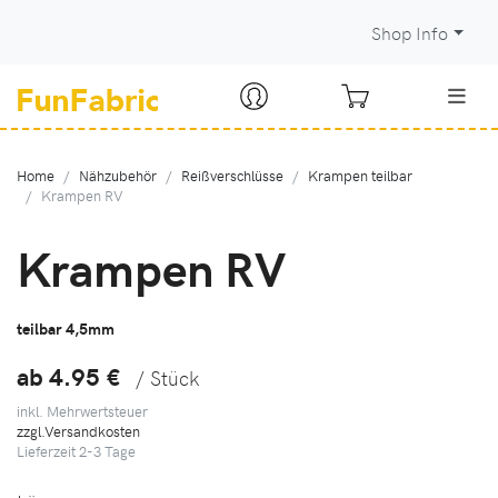
Shop Info
Home
Nähzubehör
Reißverschlüsse
Krampen teilbar
Krampen RV
Krampen RV
teilbar 4,5mm
ab 4.95
€
/ Stück
inkl. Mehrwertsteuer
zzgl.Versandkosten
Lieferzeit
2-3
Tage