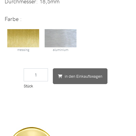
Durchmesser:
18,5mm
Farbe
:
messing
aluminium
in den Einkaufswagen
Stück