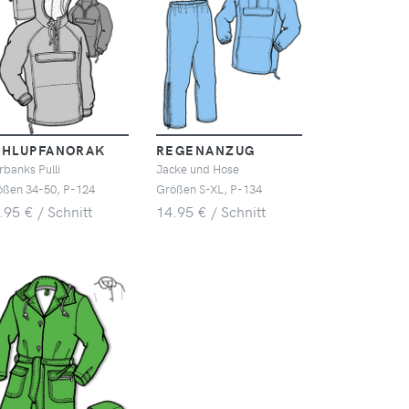
CHLUPFANORAK
REGENANZUG
rbanks Pulli
Jacke und Hose
ößen 34-50, P-124
Größen S-XL, P-134
.95 € / Schnitt
14.95 € / Schnitt