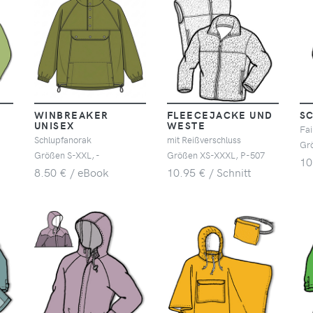
WINBREAKER
FLEECEJACKE UND
S
UNISEX
WESTE
Fai
Schlupfanorak
mit Reißverschluss
Gr
Größen S-XXL, -
Größen XS-XXXL, P-507
10
8.50 € / eBook
10.95 € / Schnitt