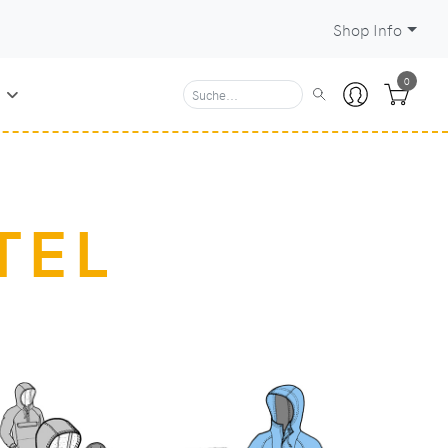
Shop Info
0
N
TEL